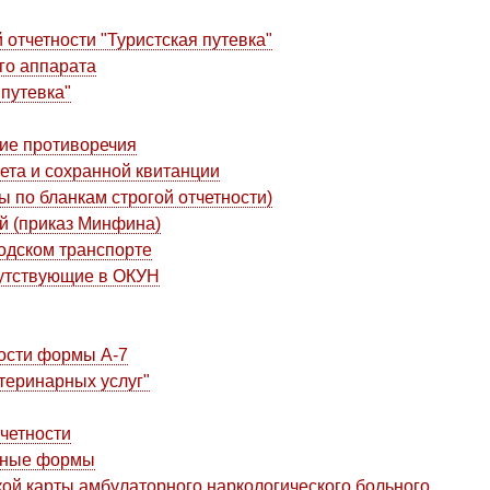
отчетности "Туристская путевка"
ого аппарата
путевка"
кие противоречия
ета и сохранной квитанции
ы по бланкам строгой отчетности)
й (приказ Минфина)
одском транспорте
сутствующие в ОКУН
ности формы А-7
теринарных услуг"
четности
енные формы
й карты амбулаторного наркологического больного