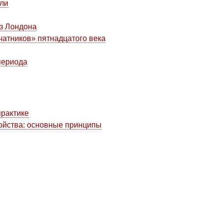
ели
из Лондона
чатников» пятнадцатого века
периода
практике
ойства: основные принципы