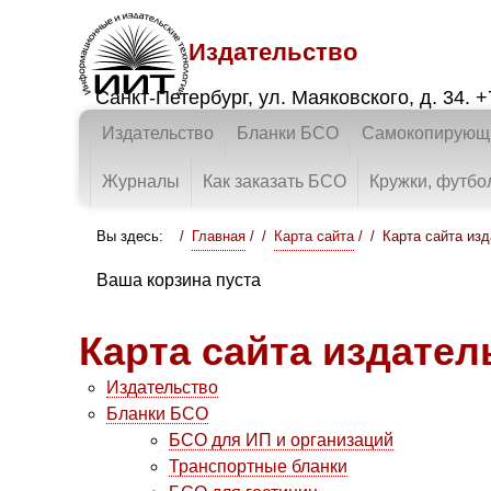
Издательство
Санкт-Петербург
,
ул. Маяковского, д. 34.
+
Издательство
Бланки БСО
Самокопирующи
Журналы
Как заказать БСО
Кружки, футбо
Вы здесь:
Главная
/
Карта сайта
/
Карта сайта из
Ваша корзина пуста
Карта сайта издател
Издательство
Бланки БСО
БСО для ИП и организаций
Транспортные бланки