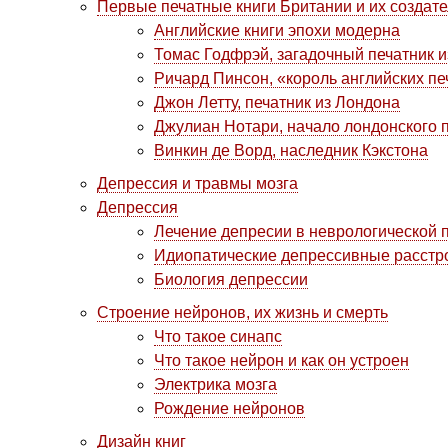
Первые печатные книги Британии и их создат
Английские книги эпохи модерна
Томас Годфрэй, загадочный печатник 
Ричард Пинсон, «король английских пе
Джон Летту, печатник из Лондона
Джулиан Нотари, начало лондонского 
Винкин де Ворд, наследник Кэкстона
Депрессия и травмы мозга
Депрессия
Лечение депресии в неврологической 
Идиопатические депрессивные расстр
Биология депрессии
Строение нейронов, их жизнь и смерть
Что такое синапс
Что такое нейрон и как он устроен
Электрика мозга
Рождение нейронов
Дизайн книг