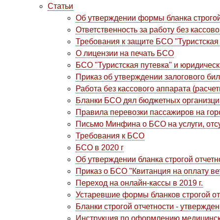
Статьи
Об утверждении формы бланка строгой 
Ответственность за работу без кассов
Требования к защите БСО "Туристская 
О лицензии на печать БСО
БСО "Туристская путевка" и юридичес
Приказ об утверждении залогового бил
Работа без кассового аппарата (расчет
Бланки БСО дял бюджетных организци
Правила перевозки пассажиров на гор
Письмо Минфина о БСО на услуги, от
Требования к БСО
БСО в 2020 г
Об утверждении бланка строгой отчет
Приказ о БСО "Квитанция на оплату ве
Переход на онлайн-кассы в 2019 г.
Устаревшие формы бланков строгой от
Бланки строгой отчетности - утвержд
Инструкция по оформлению медицинско