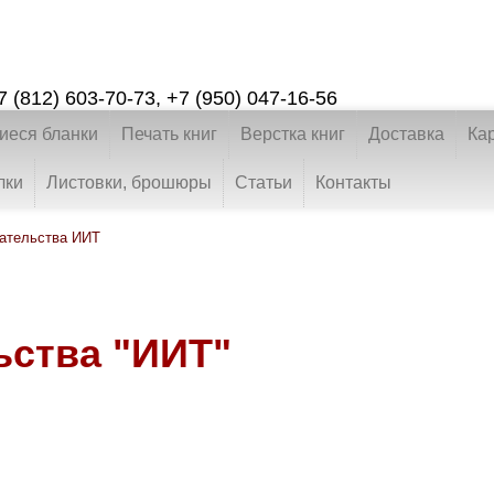
7 (812) 603-70-73
,
+7 (950) 047-16-56
еся бланки
Печать книг
Верстка книг
Доставка
Ка
лки
Листовки, брошюры
Статьи
Контакты
дательства ИИТ
ьства "ИИТ"