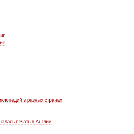
ниг
ние
иклопедий в разных странах
налась печать в Англии