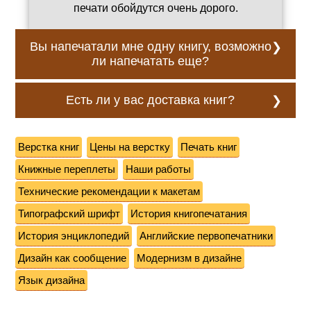
печати обойдутся очень дорого.
Вы напечатали мне одну книгу, возможно
ли напечатать еще?
Конечно, и стоимость за экземпляр
Есть ли у вас доставка книг?
будет существенно меньше.
По Санкт-Петербургу мы доставляем
книги и другую печатную продукцию
Верстка книг
Цены на верстку
Печать книг
курьером, по другим городам России —
Книжные переплеты
Наши работы
курьерскими компаниями. Благодаря
прямым договорам, доставка
Технические рекомендации к макетам
получается быстрой и недорогой.
Типографский шрифт
История книгопечатания
История энциклопедий
Английские первопечатники
Дизайн как сообщение
Модернизм в дизайне
Язык дизайна