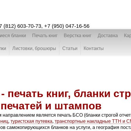
7 (812) 603-70-73
,
+7 (950) 047-16-56
еся бланки
Печать книг
Верстка книг
Доставка
Ка
лки
Листовки, брошюры
Статьи
Контакты
- печать книг, бланки ст
 печатей и штампов
м направлением является печать БСО (бланки строгой отче
иниц
,
туристская путевка
,
транспортные накладные ТТН и 
в самокопирующихся бланков на услуги, а география поста