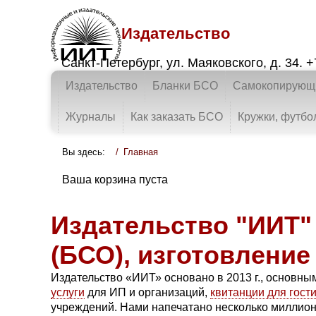
Издательство
Санкт-Петербург
,
ул. Маяковского, д. 34.
+
Издательство
Бланки БСО
Самокопирующи
Журналы
Как заказать БСО
Кружки, футбо
Вы здесь:
Главная
Ваша корзина пуста
Издательство "ИИТ" 
(БСО), изготовление
Издательство «ИИТ» основано в 2013 г., основны
услуги
для ИП и организаций,
квитанции для гост
учреждений. Нами напечатано несколько миллионо