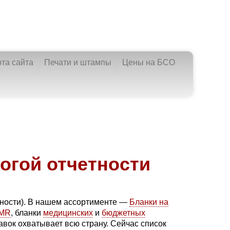
рта сайта
Печати и штампы
Цены на БСО
рогой отчетности
тности). В нашем ассортименте —
Бланки на
CMR
, бланки
медицинских
и
бюджетных
вок охватывает всю страну. Сейчас список