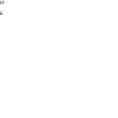
10-
й.