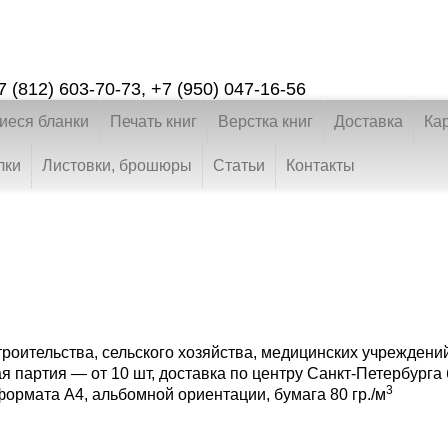
7 (812) 603-70-73
,
+7 (950) 047-16-56
еся бланки
Печать книг
Верстка книг
Доставка
Ка
лки
Листовки, брошюры
Статьи
Контакты
роительства, сельского хозяйства, медицинских учреждени
 партия — от 10 шт, доставка по центру Санкт-Петербурга 
3
ормата А4, альбомной ориентации, бумага 80 гр./м