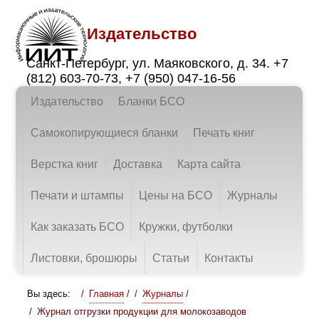
Издательство
Санкт-Петербург
,
ул. Маяковского, д. 34.
+7
(812) 603-70-73
,
+7 (950) 047-16-56
Издательство
Бланки БСО
Самокопирующиеся бланки
Печать книг
Верстка книг
Доставка
Карта сайта
Печати и штампы
Цены на БСО
Журналы
Как заказать БСО
Кружки, футболки
Листовки, брошюры
Статьи
Контакты
Вы здесь:
Главная
/
Журналы
/
Журнал отгрузки продукции для молокозаводов