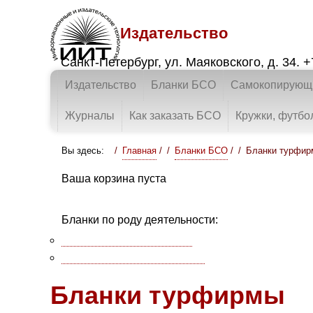
Издательство
Санкт-Петербург
,
ул. Маяковского, д. 34.
+
Издательство
Бланки БСО
Самокопирующи
Журналы
Как заказать БСО
Кружки, футбо
Вы здесь:
Главная
/
Бланки БСО
/
Бланки турфи
Ваша корзина пуста
Бланки по роду деятельности:
Для всех предприятий
[1]
Туристическое агентство
[4]
Бланки турфирмы