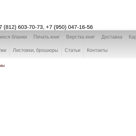
7 (812) 603-70-73
,
+7 (950) 047-16-56
еся бланки
Печать книг
Верстка книг
Доставка
Ка
лки
Листовки, брошюры
Статьи
Контакты
рмы