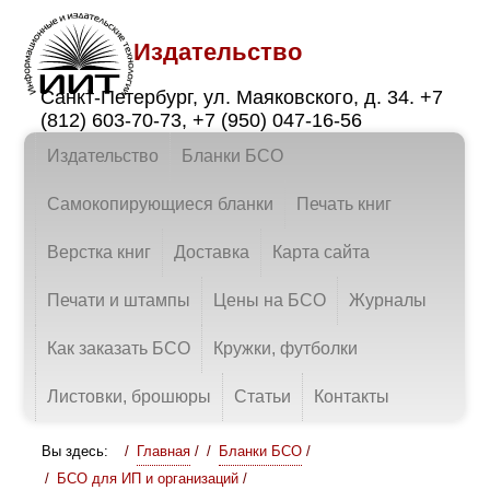
Издательство
Санкт-Петербург
,
ул. Маяковского, д. 34.
+7
(812) 603-70-73
,
+7 (950) 047-16-56
Издательство
Бланки БСО
Самокопирующиеся бланки
Печать книг
Верстка книг
Доставка
Карта сайта
Печати и штампы
Цены на БСО
Журналы
Как заказать БСО
Кружки, футболки
Листовки, брошюры
Статьи
Контакты
Вы здесь:
Главная
/
Бланки БСО
/
БСО для ИП и организаций
/