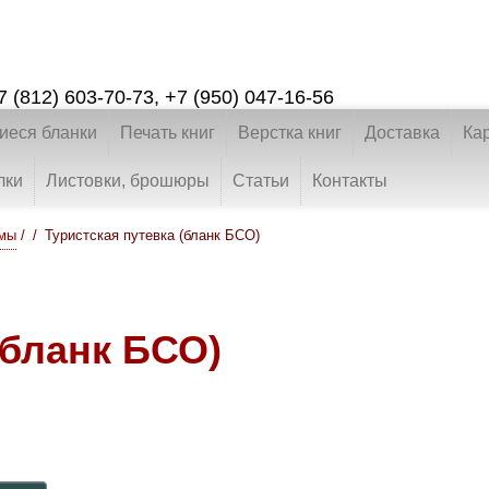
7 (812) 603-70-73
,
+7 (950) 047-16-56
еся бланки
Печать книг
Верстка книг
Доставка
Ка
лки
Листовки, брошюры
Статьи
Контакты
рмы
/
Туристская путевка (бланк БСО)
(бланк БСО)