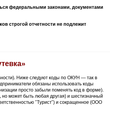
ться федеральными законами, документами
ков строгой отчетности не подлежит
утевка»
ности). Ниже следуют коды по ОКУН — так в
редприниматели обязаны использовать коды
низации просто забыли поменять код в форме).
, но может быть любая другая) и шестизначный
ветственностью "Турист") и сокращенное (ООО