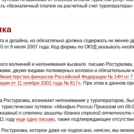
ать «безналичный платеж на расчетный счет туроператора» 
нка
а и дизайна, но обязательно должна содержать не менее д
 от 9 июля 2007 года. Код формы по ОКУД указывать необя
 много волнений и непонимания вызвало письмо Ростуризма
аками, двумя видами полимерных волокон и обязательным
Министерства финансов Российской Федерации № 14Н от 7
ции от 11 ноября 2002 года № 817»
. При этом в данном пр
ма Ростуризма, возникает непонимание у туроператоров, б
 туристических путевок:
«Минфин России Приказом от 09.0
казаний о степени защиты бланка строгой отчетности «
11 году
еще одно письмо
, также подтверждающее отсутстви
а Ростуризма, которое даже не подписано, неясен, мы мож