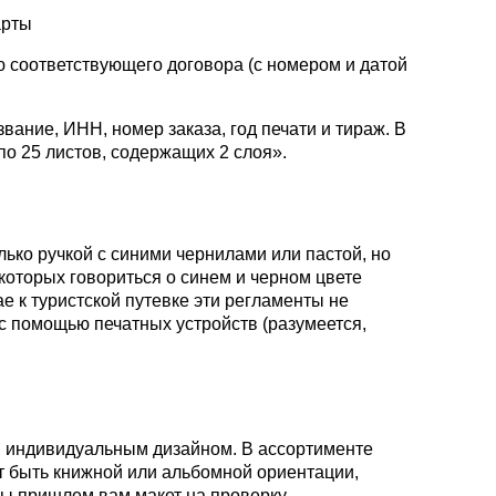
арты
ю соответствующего договора (с номером и датой
ание, ИНН, номер заказа, год печати и тираж. В
по 25 листов, содержащих 2 слоя».
лько ручкой с синими чернилами или пастой, но
е которых говориться о синем и черном цвете
 к туристской путевке эти регламенты не
 с помощью печатных устройств (разумеется,
и индивидуальным дизайном. В ассортименте
т быть книжной или альбомной ориентации,
мы пришлем вам макет на проверку.