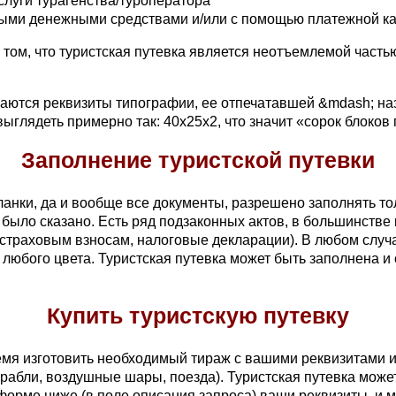
слуги турагенства/туроператора
ными денежными средствами и/или с помощью платежной к
том, что туристская путевка является неотъемлемой часть
аются реквизиты типографии, ее отпечатавшей &mdash; назв
глядеть примерно так: 40х25х2, что значит «сорок блоков 
Заполнение туристской путевки
бланки, да и вообще все документы, разрешено заполнять то
то было сказано. Есть ряд подзаконных актов, в большинств
страховым взносам, налоговые декларации). В любом случае
 любого цвета. Туристская путевка может быть заполнена и
Купить туристскую путевку
мя изготовить необходимый тираж с вашими реквизитами 
рабли, воздушные шары, поезда). Туристская путевка може
 форме ниже (в поле описания запроса) ваши реквизиты, и 