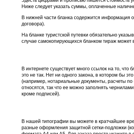
Здесть цифрами и прописью пишется стоимость у
Ниже следует указать суммы, оплаченные налич
В нижней части бланка содержится информация о 
договора).
На бланке туристской путевки обязательно указыв
случае самокопирующихся бланком тираж может вы
В интернете существует много ссылок на то, что 
это не так. Нет ни одного закона, в котором бы э
(например, нотариальные документы, расчеты по 
относятся, так что ее можно заполнять чернилами
кроме подписей).
В нашей типографии вы можете в кратчайшее вре
разные оформления защитной сетки-подложки (ко
формата А4 или А5. Для заказа просто укажите в