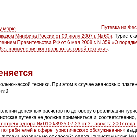
Путевка на Фес
у морю
казом Минфина России от 09 июля 2007 г. № 60н
. Туристск
ением Правительства РФ от 6 мая 2008 г. N 359 «О поряд
 без применения контрольно-кассовой техники»
.
еняется
ольно-кассой техники. При этом в случае авансовых платеж
ртой
твлении денежных расчетов по договору о реализации турис
истская путевка не должна применяться и, соответственно
потребнадзора № 0100/8935-07-23 от 31 августа 2007 год
в потребителей в сфере туристического обслуживания»
выда
путевки независимо от способа оплаты туристом услуг. М