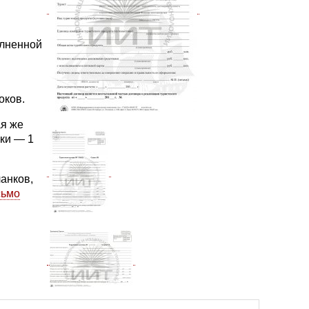
олненной
оков.
ая же
вки — 1
анков,
сьмо