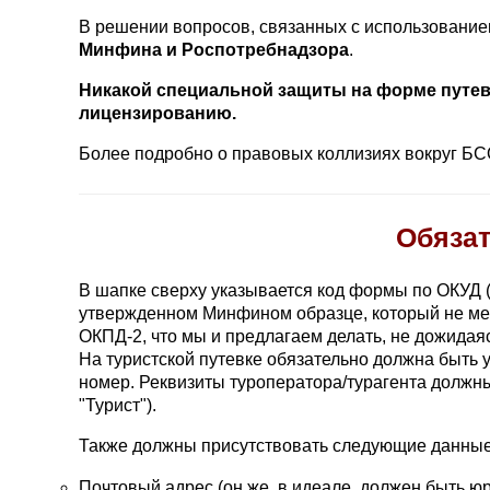
В решении вопросов, связанных с использование
Минфина и Роспотребнадзора
.
Никакой специальной защиты на форме путево
лицензированию.
Более подробно о правовых коллизиях вокруг БС
Обязат
В шапке сверху указывается код формы по ОКУД 
утвержденном Минфином образце, который не меня
ОКПД-2, что мы и предлагаем делать, не дожидая
На туристской путевке обязательно должна быть 
номер. Реквизиты туроператора/турагента должн
"Турист").
Также должны присутствовать следующие данные
Почтовый адрес (он же, в идеале, должен быть ю