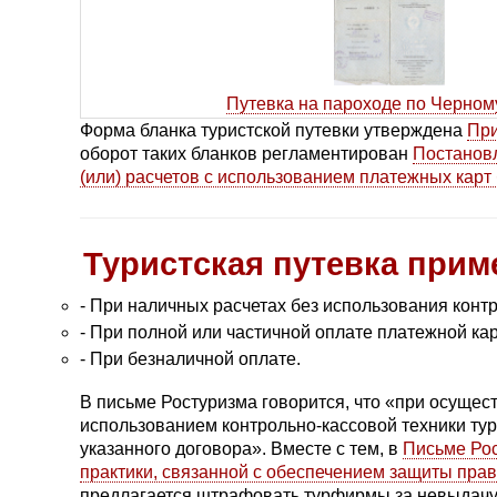
Путевка на пароходе по Черном
Форма бланка туристской путевки утверждена
При
оборот таких бланков регламентирован
Постановл
(или) расчетов с использованием платежных карт
Туристская путевка прим
- При наличных расчетах без использования контр
- При полной или частичной оплате платежной ка
- При безналичной оплате.
В письме Ростуризма говорится, что «при осущес
использованием контрольно-кассовой техники тур
указанного договора». Вместе с тем, в
Письме Рос
практики, связанной с обеспечением защиты пра
предлагается штрафовать турфирмы за невыдачу 