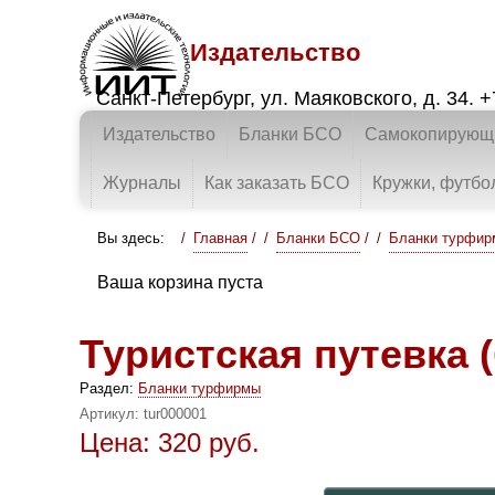
Издательство
Санкт-Петербург
,
ул. Маяковского, д. 34.
+
Издательство
Бланки БСО
Самокопирующи
Журналы
Как заказать БСО
Кружки, футбо
Вы здесь:
Главная
/
Бланки БСО
/
Бланки турфи
Ваша корзина пуста
Туристская путевка 
Раздел:
Бланки турфирмы
Артикул:
tur000001
Цена:
320
руб.