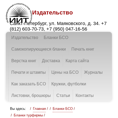
Издательство
Санкт-Петербург
,
ул. Маяковского, д. 34.
+7
(812) 603-70-73
,
+7 (950) 047-16-56
Издательство
Бланки БСО
Самокопирующиеся бланки
Печать книг
Верстка книг
Доставка
Карта сайта
Печати и штампы
Цены на БСО
Журналы
Как заказать БСО
Кружки, футболки
Листовки, брошюры
Статьи
Контакты
Вы здесь:
Главная
/
Бланки БСО
/
Бланки турфирмы
/