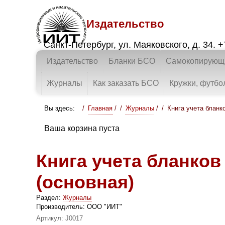
Издательство
Санкт-Петербург
,
ул. Маяковского, д. 34.
+
Издательство
Бланки БСО
Самокопирующи
Журналы
Как заказать БСО
Кружки, футбо
Вы здесь:
Главная
/
Журналы
/
Книга учета бланко
Ваша корзина пуста
Книга учета бланков
(основная)
Раздел:
Журналы
Производитель:
ООО "ИИТ"
Артикул:
J0017