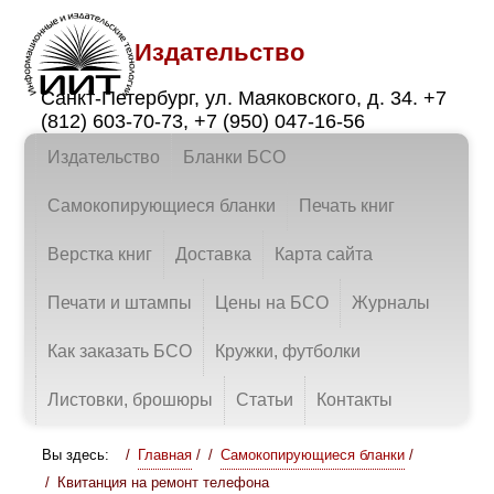
Издательство
Санкт-Петербург
,
ул. Маяковского, д. 34.
+7
(812) 603-70-73
,
+7 (950) 047-16-56
Издательство
Бланки БСО
Самокопирующиеся бланки
Печать книг
Верстка книг
Доставка
Карта сайта
Печати и штампы
Цены на БСО
Журналы
Как заказать БСО
Кружки, футболки
Листовки, брошюры
Статьи
Контакты
Вы здесь:
Главная
/
Самокопирующиеся бланки
/
Квитанция на ремонт телефона