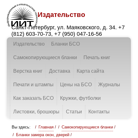
Издательство
Санкт-Петербург
,
ул. Маяковского, д. 34.
+7
(812) 603-70-73
,
+7 (950) 047-16-56
Издательство
Бланки БСО
Самокопирующиеся бланки
Печать книг
Верстка книг
Доставка
Карта сайта
Печати и штампы
Цены на БСО
Журналы
Как заказать БСО
Кружки, футболки
Листовки, брошюры
Статьи
Контакты
Вы здесь:
Главная
/
Самокопирующиеся бланки
/
Бланки замера окон, дверей
/