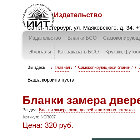
Издательство
Санкт-Петербург
,
ул. Маяковского, д. 34.
+
Издательство
Бланки БСО
Самокопирующи
Журналы
Как заказать БСО
Кружки, футбо
Вы здесь:
Главная
/
Самокопирующиеся бланки
/
Ваша корзина пуста
Бланки замера двер
Раздел:
Бланки замера окон, дверей и натяжных потолков
Артикул:
NCR007
Цена:
320
руб.