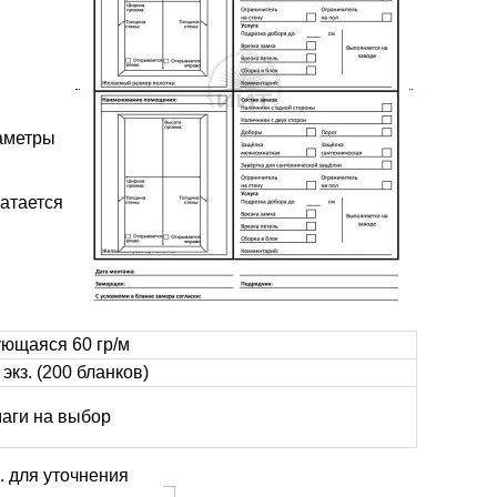
раметры
чатается
ющаяся 60 гр/м
 экз. (200 бланков)
аги на выбор
. для уточнения