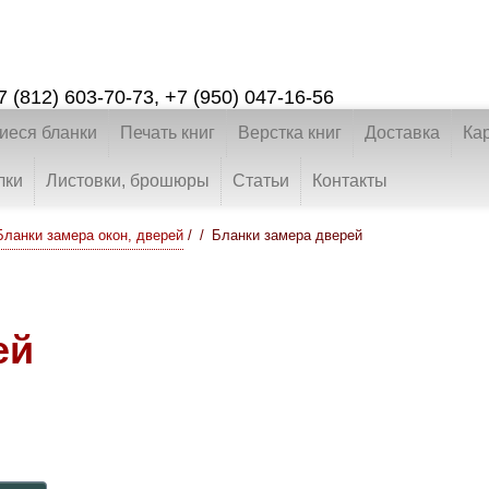
7 (812) 603-70-73
,
+7 (950) 047-16-56
еся бланки
Печать книг
Верстка книг
Доставка
Ка
лки
Листовки, брошюры
Статьи
Контакты
Бланки замера окон, дверей
/
Бланки замера дверей
ей