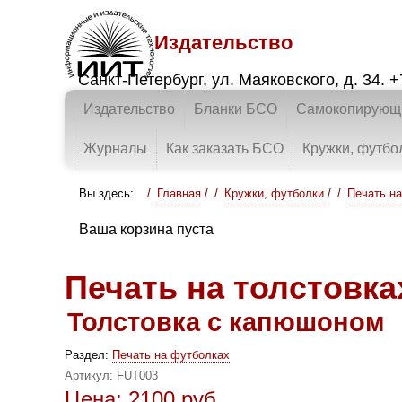
Издательство
Санкт-Петербург
,
ул. Маяковского, д. 34.
+
Издательство
Бланки БСО
Самокопирующи
Журналы
Как заказать БСО
Кружки, футбо
Вы здесь:
Главная
/
Кружки, футболки
/
Печать н
Ваша корзина пуста
Печать на толстовка
Толстовка с капюшоном
Раздел:
Печать на футболках
Артикул:
FUT003
Цена:
2100
руб.