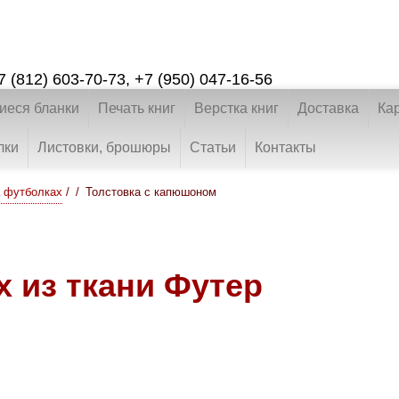
7 (812) 603-70-73
,
+7 (950) 047-16-56
еся бланки
Печать книг
Верстка книг
Доставка
Ка
лки
Листовки, брошюры
Статьи
Контакты
а футболках
/
Толстовка с капюшоном
х из ткани Футер