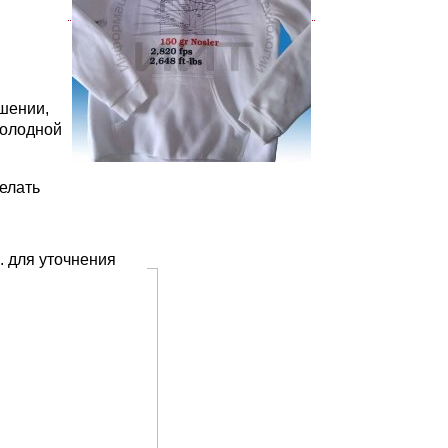
ошении,
холодной
елать
. для уточнения