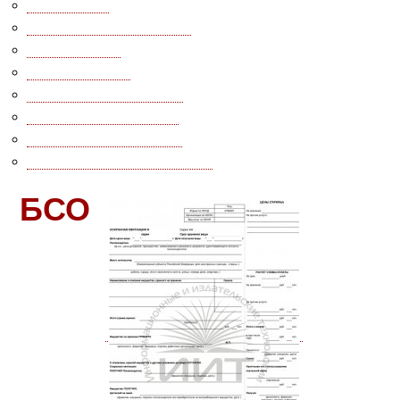
Адвокаты
[7]
Коммунальные услуги
[4]
Экспертиза
[1]
Учеба, курсы
[2]
Курьерская доставка
[1]
Подписные издания
[1]
Провайдер интернет
[1]
Пассажирские перевозки
[1]
БСО