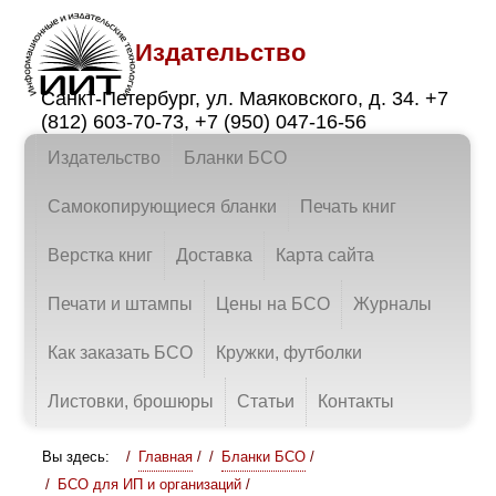
Издательство
Санкт-Петербург
,
ул. Маяковского, д. 34.
+7
(812) 603-70-73
,
+7 (950) 047-16-56
Издательство
Бланки БСО
Самокопирующиеся бланки
Печать книг
Верстка книг
Доставка
Карта сайта
Печати и штампы
Цены на БСО
Журналы
Как заказать БСО
Кружки, футболки
Листовки, брошюры
Статьи
Контакты
Вы здесь:
Главная
/
Бланки БСО
/
БСО для ИП и организаций
/