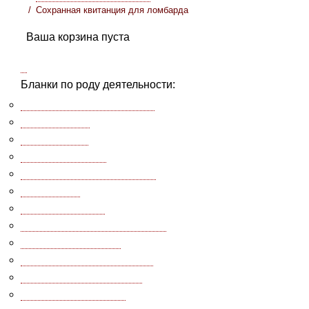
Сохранная квитанция для ломбарда
Ваша корзина пуста
×
Бланки по роду деятельности:
Для всех предприятий
[42]
Прачечная
[4]
Химчистка
[5]
Школа танцев
[2]
Ювелирная мастерская
[4]
Ломбард
[5]
Ремонт обуви
[2]
Ремонт бытовой техники
[12]
Бюро переводов
[1]
Мебельная мастерская
[2]
Юридическая фирма
[4]
Студия 3D-печати
[1]