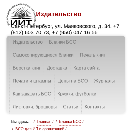
Издательство
Санкт-Петербург
,
ул. Маяковского, д. 34.
+7
(812) 603-70-73
,
+7 (950) 047-16-56
Издательство
Бланки БСО
Самокопирующиеся бланки
Печать книг
Верстка книг
Доставка
Карта сайта
Печати и штампы
Цены на БСО
Журналы
Как заказать БСО
Кружки, футболки
Листовки, брошюры
Статьи
Контакты
Вы здесь:
Главная
/
Бланки БСО
/
БСО для ИП и организаций
/