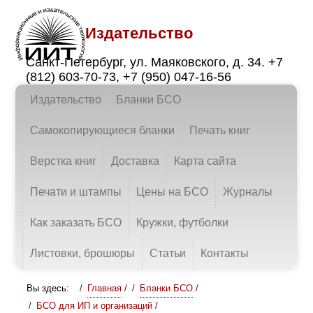
Издательство
Санкт-Петербург
,
ул. Маяковского, д. 34.
+7
(812) 603-70-73
,
+7 (950) 047-16-56
Издательство
Бланки БСО
Самокопирующиеся бланки
Печать книг
Верстка книг
Доставка
Карта сайта
Печати и штампы
Цены на БСО
Журналы
Как заказать БСО
Кружки, футболки
Листовки, брошюры
Статьи
Контакты
Вы здесь:
Главная
/
Бланки БСО
/
БСО для ИП и организаций
/