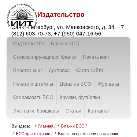
Издательство
Санкт-Петербург
,
ул. Маяковского, д. 34.
+7
(812) 603-70-73
,
+7 (950) 047-16-56
Издательство
Бланки БСО
Самокопирующиеся бланки
Печать книг
Верстка книг
Доставка
Карта сайта
Печати и штампы
Цены на БСО
Журналы
Как заказать БСО
Кружки, футболки
Листовки, брошюры
Статьи
Контакты
Вы здесь:
Главная
/
Бланки БСО
/
БСО для гостиниц
/
Бланк на временное проживание