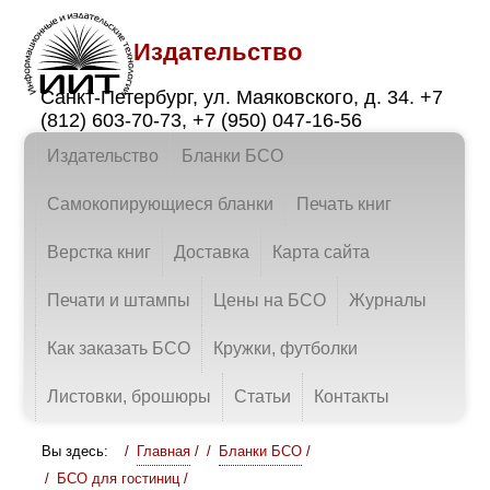
Издательство
Санкт-Петербург
,
ул. Маяковского, д. 34.
+7
(812) 603-70-73
,
+7 (950) 047-16-56
Издательство
Бланки БСО
Самокопирующиеся бланки
Печать книг
Верстка книг
Доставка
Карта сайта
Печати и штампы
Цены на БСО
Журналы
Как заказать БСО
Кружки, футболки
Листовки, брошюры
Статьи
Контакты
Вы здесь:
Главная
/
Бланки БСО
/
БСО для гостиниц
/