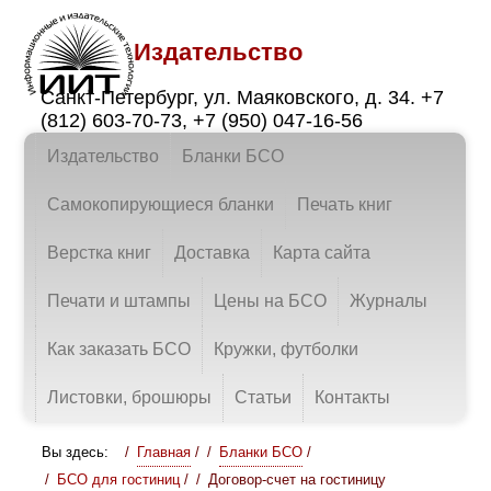
Издательство
Санкт-Петербург
,
ул. Маяковского, д. 34.
+7
(812) 603-70-73
,
+7 (950) 047-16-56
Издательство
Бланки БСО
Самокопирующиеся бланки
Печать книг
Верстка книг
Доставка
Карта сайта
Печати и штампы
Цены на БСО
Журналы
Как заказать БСО
Кружки, футболки
Листовки, брошюры
Статьи
Контакты
Вы здесь:
Главная
/
Бланки БСО
/
БСО для гостиниц
/
Договор-счет на гостиницу