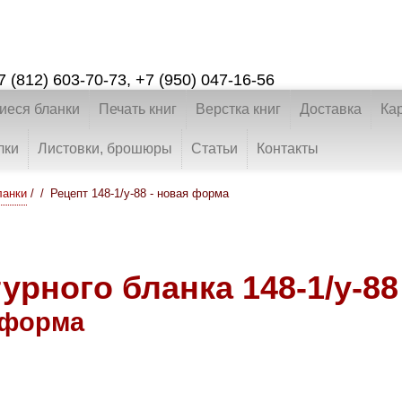
7 (812) 603-70-73
,
+7 (950) 047-16-56
еся бланки
Печать книг
Верстка книг
Доставка
Ка
лки
Листовки, брошюры
Статьи
Контакты
ланки
/
Рецепт 148-1/у-88 - новая форма
рного бланка 148-1/у-88
я форма