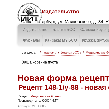
Издательство
Санкт-Петербург
,
ул. Маяковского, д. 34.
+
Издательство
Бланки БСО
Самокопирующи
Журналы
Как заказать БСО
Кружки, футбо
Вы здесь:
Главная
/
Бланки БСО
/
Медицинские б
Ваша корзина пуста
Новая форма рецепту
Рецепт 148-1/у-88 - нова
Раздел:
Медицинские бланки
Производитель:
ООО "ИИТ"
Артикул:
MED0006