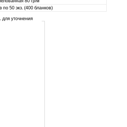
елованная 80 гр/м
в по 50 экз. (400 бланков)
. для уточнения