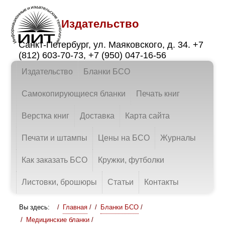
Издательство
Санкт-Петербург
,
ул. Маяковского, д. 34.
+7
(812) 603-70-73
,
+7 (950) 047-16-56
Издательство
Бланки БСО
Самокопирующиеся бланки
Печать книг
Верстка книг
Доставка
Карта сайта
Печати и штампы
Цены на БСО
Журналы
Как заказать БСО
Кружки, футболки
Листовки, брошюры
Статьи
Контакты
Вы здесь:
Главная
/
Бланки БСО
/
Медицинские бланки
/