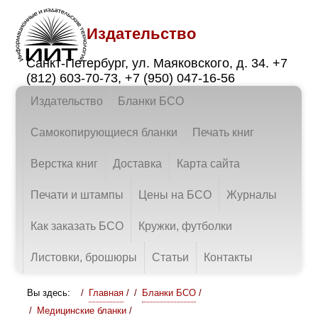
Издательство
Санкт-Петербург
,
ул. Маяковского, д. 34.
+7
(812) 603-70-73
,
+7 (950) 047-16-56
Издательство
Бланки БСО
Самокопирующиеся бланки
Печать книг
Верстка книг
Доставка
Карта сайта
Печати и штампы
Цены на БСО
Журналы
Как заказать БСО
Кружки, футболки
Листовки, брошюры
Статьи
Контакты
Вы здесь:
Главная
/
Бланки БСО
/
Медицинские бланки
/