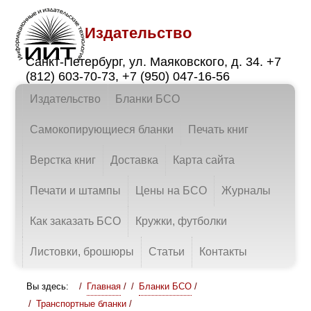
Издательство
Санкт-Петербург
,
ул. Маяковского, д. 34.
+7
(812) 603-70-73
,
+7 (950) 047-16-56
Издательство
Бланки БСО
Самокопирующиеся бланки
Печать книг
Верстка книг
Доставка
Карта сайта
Печати и штампы
Цены на БСО
Журналы
Как заказать БСО
Кружки, футболки
Листовки, брошюры
Статьи
Контакты
Вы здесь:
Главная
/
Бланки БСО
/
Транспортные бланки
/