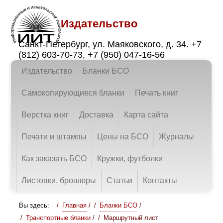
Издательство
Санкт-Петербург
,
ул. Маяковского, д. 34.
+7
(812) 603-70-73
,
+7 (950) 047-16-56
Издательство
Бланки БСО
Самокопирующиеся бланки
Печать книг
Верстка книг
Доставка
Карта сайта
Печати и штампы
Цены на БСО
Журналы
Как заказать БСО
Кружки, футболки
Листовки, брошюры
Статьи
Контакты
Вы здесь:
Главная
/
Бланки БСО
/
Транспортные бланки
/
Маршрутный лист